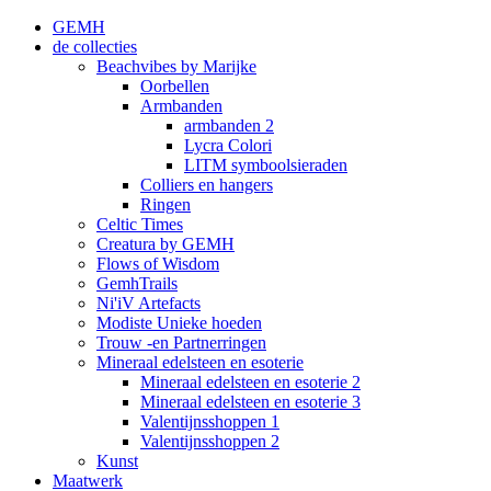
GEMH
de collecties
Beachvibes by Marijke
Oorbellen
Armbanden
armbanden 2
Lycra Colori
LITM symboolsieraden
Colliers en hangers
Ringen
Celtic Times
Creatura by GEMH
Flows of Wisdom
GemhTrails
Ni'iV Artefacts
Modiste Unieke hoeden
Trouw -en Partnerringen
Mineraal edelsteen en esoterie
Mineraal edelsteen en esoterie 2
Mineraal edelsteen en esoterie 3
Valentijnsshoppen 1
Valentijnsshoppen 2
Kunst
Maatwerk