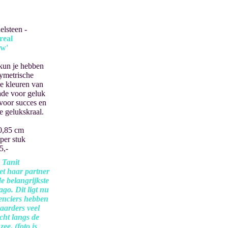
elsteen -
real
uw'
kun je hebben
ymetrische
e kleuren van
de voor geluk
voor succes en
e gelukskraal.
0,85 cm
per stuk
5,-
 Tanit
t haar partner
 belangrijkste
go. Dit ligt nu
enciers hebben
aarders veel
cht langs de
ee. (foto is