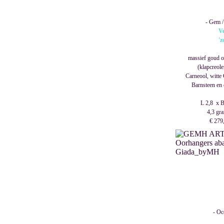
- Gem / 
V
'z
massief goud o
(klapcreol
Carneool, witte
Barnsteen en 
L 2,8 x B
4,3 gra
€ 279,
- Oc