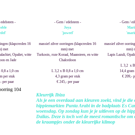
edelsteen -
- Gem / edelsteen -
- Gem / ed
oble
Joya
Mari
edel'
'juweel'
'mari
ringen (klapcreolen 16
massief zilver oorringen (klapcreolen 16
massief zilver oorrin
) met
mm) met
mm) 
achiet, Opaliet, witte
Turkoois, roze Koraal, Maansteen, en witte
Lapis Lazuli, Opal
oon en Jade
Chalcedoon
L 3,2 x B
 0,8 a 1,0 cm
L 3,2 x B 0,8 a 1,0 cm
14,4 gram 
m per stuk
4,3 gram per stuk
€ 209,- p
- per paar
€ 245,- per paar
Kleurrijk Ibiza
Als je een overdaad aan kleuren zoekt, vind je die 
hippiemarkten Punta Arabi in de badplaats Es Ca
woensdag. Op zondag kun je je uitleven op de hip
Dalias. Deze is toch wel de meest romantische om 
de kraampjes onder de kleurrijke klimop