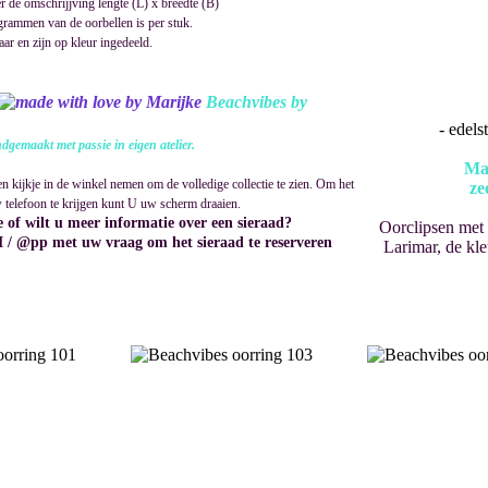
 de omschrijjving lengte (L) x breedte (B)
 grammen van de oorbellen is per stuk.
aar en zijn op kleur ingedeeld.
Beachvibes by
- edels
dgemaakt met passie in eigen atelier.
Ma
 kijkje in de winkel nemen om de volledige collectie te zien. Om het
ze
 telefoon te krijgen
kunt U uw scherm draaien.
e of wilt u meer informatie over een sieraad?
Oorclipsen met
 / @pp met uw vraag om het sieraad te reserveren
Larimar, de kle