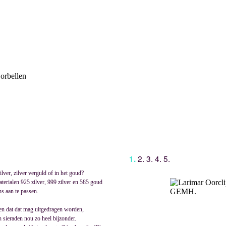
orbellen
2. 3. 4. 5.
1.
ilver, zilver verguld of in het goud?
terialen 925 zilver, 999 zilver en 585 goud
ns aan te passen.
en dat dat mag uitgedragen worden,
 sieraden nou zo heel bijzonder.