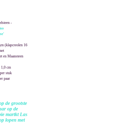
elsteen -
no
ne'
gen (klapcreolen 16
met
iet en Maansteen
 1,0 cm
per stuk
er paar
op de grootste
nar op de
pie martkt Las
op lopen met