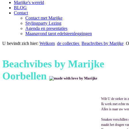
Marijke's wereld
BLOG
Contact
Contact met Marijke
Stylingparty Lezing
Agenda en presentaties
Maanavond tarot edelsteenleggingen
U bevindt zich hier:
Welkom
de collecties
Beachvibes by Marijke
O
Beachvibes by Marijke
Oorbellen
Wilt U de steker in z
Ik werk met echte ma
Alles is naar uw we
Smaken verschillen 
maakt het dragen van