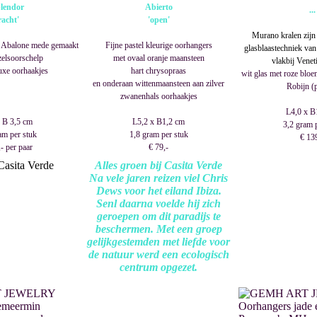
lendor
Abierto
...
racht'
'open'
Murano kralen zijn
n Abalone mede gemaakt
Fijne pastel kleurige oorhangers
glasblaastechniek va
zelsoorschelp
met ovaal oranje maansteen
vlakbij Venet
luxe oorhaakjes
hart chrysopraas
wit glas met roze bloe
en onderaan wittenmaansteen aan zilver
Robijn (
zwanenhals oorhaakjes
L4,0 x B
 B 3,5 cm
L5,2 x B1,2 cm
3,2 gram 
am per stuk
1,8 gram per stuk
€ 13
- per paar
€ 79,-
Alles groen bij Casita Verde
Na vele jaren reizen viel Chris
Dews voor het eiland Ibiza.
Senl daarna voelde hij zich
geroepen om dit paradijs te
beschermen. Met een groep
gelijkgestemden met liefde voor
de natuur werd een ecologisch
centrum opgezet.