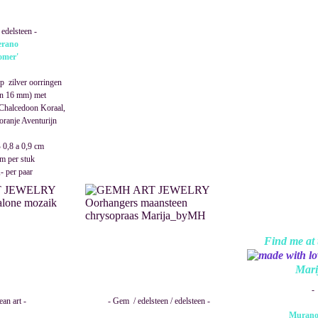
edelsteen -
erano
omer'
p zilver oorringen
en 16 mm) met
 Chalcedoon Koraal,
oranje Aventurijn
 0,8 a 0,9 cm
m per stuk
- per paar
Find me at 
Mari
-
ean art -
- Gem / edelsteen / edelsteen -
Murano