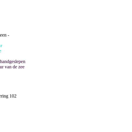
teen -
r
e
 handgeslepen
ur van de zee