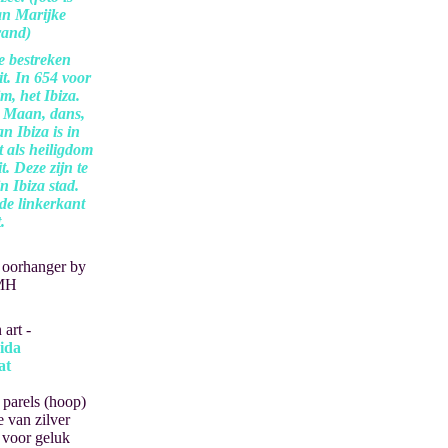
an Marijke
rand)
ze bestreken
t. In 654 voor
m, het Ibiza.
e Maan, dans,
n Ibiza is in
t als heiligdom
. Deze zijn te
 Ibiza stad.
 de linkerkant
t.
 art -
ida
at
parels (hoop)
 van zilver
r voor geluk