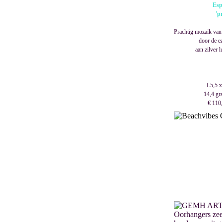
Esp
'p
Prachtig mozaïk va
door de e
aan zilver 
L5,5 x
14,4 gr
€ 110,