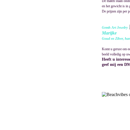
De maten staan onder
en het gewicht is in
De prijzen zijn per p
Gemh Art Jewelry
Marijke
Goud en Zilver, han
Komt u gerust om een
beeld volledig op uw
Heeft u interess
geef mij een DM