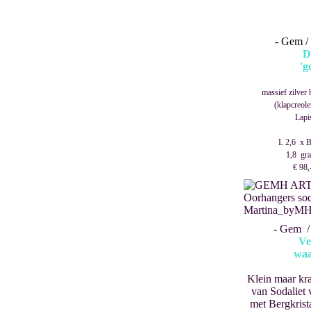
- Gem / 
D
'g
massief zilver 
(klapcreol
Lapi
L 2,6 x B
1,8 gra
€ 98,-
- Gem / 
Ve
waa
Klein maar kr
van Sodaliet
met Bergkrist