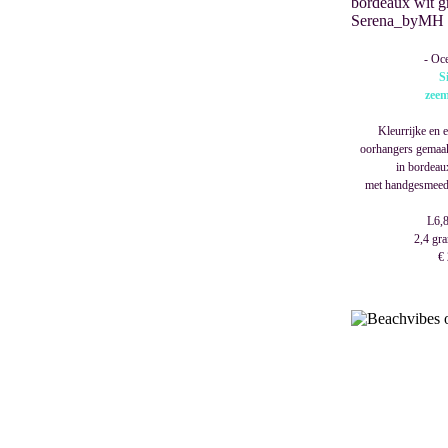
- Oce
S
zee
Kleurrijke en 
oorhangers gemaak
in bordeau
met handgesmeed e
L6,8
2,4 gra
€ 