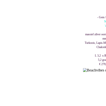
- Gem / 
N
'
massief zilver oor
mm
Turkoois, Lapis-Mal
Chalced
L 3,2 x B
5,2 gra
€ 279,