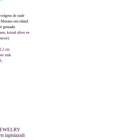
 volgens de oude
n Murano een eiland
ië gemaakt.
men,
kristal zilver en
passie)
1,2 cm
per stuk
9,-