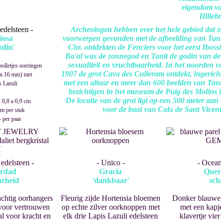
eigendom v
Hilleb
edelsteen -
​Archeologen hebben over het hele gebied dat 
iosa
voorwerpen gevonden met de afbeelding van Tani
odin'
Chr. ontdekten de Fenciers voor het eerst Ibossi
Ba'al was de zonnegod en Tanit de godin van d
sexualiteit en vruchtbaarheid. In het noorden va
bolletjes oorringen
1907 de grot Cava des Culleram ontdekt, ingerich
en 16 mm) met
met een altaar en meer dan 600 beelden van Tanit
s Lazuli
bezichtigen in het museum de Puig des Molins in
De locatie van de grot ligt op een 500 meter aan
 0,8 a 0,9 cm
voor de baai van Cala de Sant Vicen
m per stuk
 per paar
edelsteen -
- Unico -
- Ocean
rdad
Gracia
Quer
rheid
'dankbaar'
sch
achtig oorhangers
Fleurig zijde Hortensia bloemen
Donker blauwe 
 voor vertrouwen
op echte zilver oorknoppen met
met een kapje
al voor kracht en
elk drie Lapis Lazuli edelsteen
klavertje vie