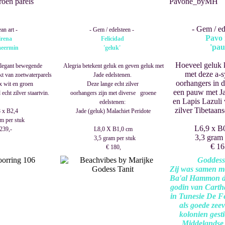
- Gem / ed
an art -
- Gem / edelsteen -
Pavo 
irena
Felicidad
'pa
meermin
'geluk'
Hoeveel geluk 
elegant bewegende
Alegria betekent geluk en geven geluk met
met deze a-s
t van zoetwaterparels
Jade edelstenen.
oorhangers in d
x wit en groen
Deze lange echt zilver
een pauw met Ja
cht zilver staartvin.
oorhangers zijn met diverse groene
en Lapis Lazuli 
edelstenen:
zilver Tibetaans
 x B2,4
Jade (geluk) Malachiet Peridote
m per stuk
L6,9 x B
239,-
L8,0 X B1,0 cm
3,3 gram 
3,5 gram per stuk
€ 16
€ 180,
Goddess
Zij was samen me
Ba'al Hammon de
godin van Cartha
in Tunesie De F
als goede zeev
kolonien gesti
Middelandse z