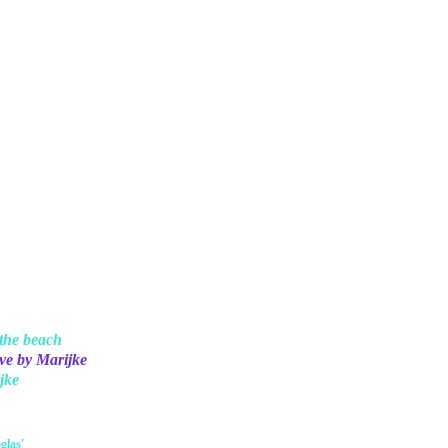
the beach
jke
glas'