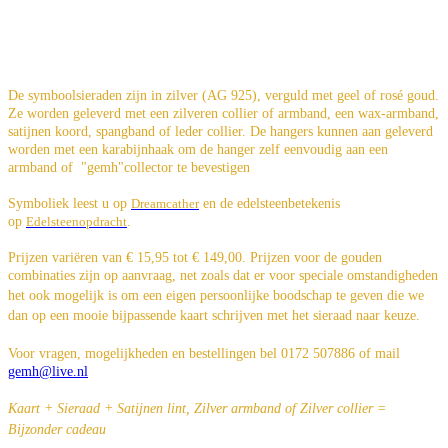
De symboolsieraden zijn in zilver (AG 925), verguld met geel of rosé goud.
Ze worden geleverd met een zilveren collier of armband, een wax-armband,
satijnen koord, spangband of leder collier. De hangers kunnen aan geleverd
worden met een karabijnhaak om de hanger zelf eenvoudig aan een
armband of "gemh"collector te bevestigen
Symboliek leest u op
Dreamcather
en de edelsteenbetekenis
op
Edelsteenopdracht
.
Prijzen variëren van € 15,95 tot € 149,00. Prijzen voor de gouden
combinaties zijn op aanvraag, net zoals dat er v
oor speciale omstandigheden
het ook mogelijk is om een eigen persoonlijke boodschap te geven die we
dan op een mooie bijpassende kaart schrijven met het sieraad naar keuze.
Voor vragen, mogelijkheden en bestellingen bel 0172 507886 of mail
gemh@live.nl
Kaart + Sieraad + Satijnen lint, Zilver armband of Zilver collier =
Bijzonder cadeau