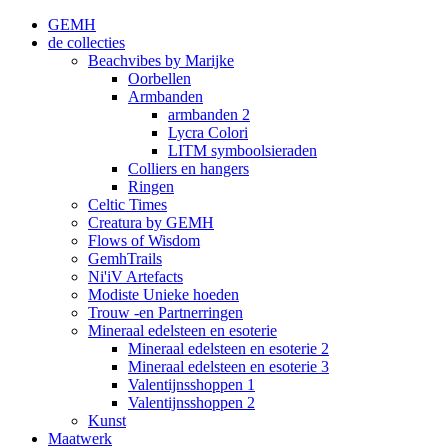
GEMH
de collecties
Beachvibes by Marijke
Oorbellen
Armbanden
armbanden 2
Lycra Colori
LITM symboolsieraden
Colliers en hangers
Ringen
Celtic Times
Creatura by GEMH
Flows of Wisdom
GemhTrails
Ni'iV Artefacts
Modiste Unieke hoeden
Trouw -en Partnerringen
Mineraal edelsteen en esoterie
Mineraal edelsteen en esoterie 2
Mineraal edelsteen en esoterie 3
Valentijnsshoppen 1
Valentijnsshoppen 2
Kunst
Maatwerk