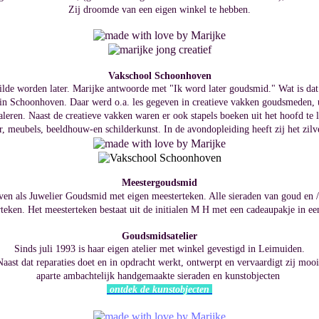
Zij droomde van een eigen winkel te hebben.
Vakschool Schoonhoven
r wilde worden later. Marijke antwoorde met "Ik word later goudsmid." Wat is d
in Schoonhoven. Daar werd o.a. les gegeven in creatieve vakken goudsmeden, 
taleren. Naast de creatieve vakken waren er ook stapels boeken uit het hoofd t
r, meubels, beeldhouw-en schilderkunst. In de avondopleiding heeft zij het zi
Meestergoudsmid
en als Juwelier Goudsmid met eigen meesterteken. Alle sieraden van goud en / 
teken. Het meesterteken bestaat uit de initialen M H met een cadeaupakje in ee
Goudsmidsatelier
Sinds juli 1993 is haar eigen atelier met winkel gevestigd in Leimuiden.
Naast dat reparaties doet en in opdracht werkt, ontwerpt en vervaardigt zij mooi
aparte ambachtelijk handgemaakte sieraden en kunstobjecten
ontdek de kunstobjecten