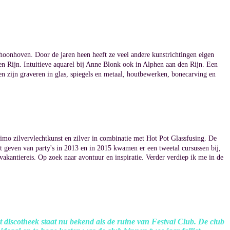
Schoonhoven.
Door de jaren heen heeft ze veel andere kunstrichtingen eigen
den Rijn. Intuitieve aquarel bij Anne Blonk ook in Alphen aan den Rijn. Een
en zijn
graveren in glas, spiegels en metaal,
houtbewerken, bonecarving en
himo zilvervlechtkunst en zilver in combinatie met
Hot Pot Glassfusing. De
 geven van party's in 2013 en in 2015 kwamen er een tweetal cursussen bij,
 vakantiereis. Op zoek naar avontuur en inspiratie. Verder verdiep ik me in de
cht discotheek staat nu bekend als de ruine van Festval Club. De club