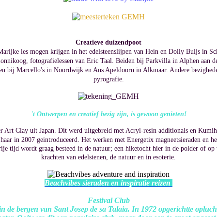
Creatieve duizendpoot
Marijke les mogen krijgen in het edelsteenslijpen van Hein en Dolly Buijs in 
rmonnikoog,
fotografielessen van Eric Taal. Beiden bij Parkvilla in Alphen aan 
en bij Marcello's in Noordwijk en Ans Apeldoorn in Alkmaar. Andere bezighed
pyrografie.
't Ontwerpen en creatief bezig zijn, is gewoon genieten!
er Art Clay uit Japan. Dit werd uitgebreid met Acryl-resin additionals en Kumi
 haar in 2007 geintroduceerd.
Het werken met Energetix magneetsieraden en het
je tijd wordt graag besteed in de natuur;
een hiketocht hier in de polder of op
krachten van edelstenen, de natuur en in esoterie.
Beachvibes sieraden en inspiratie reizen
Festival Club
og in de bergen van Sant Josep de sa Talaia. In 1972 opgerichtte oplu