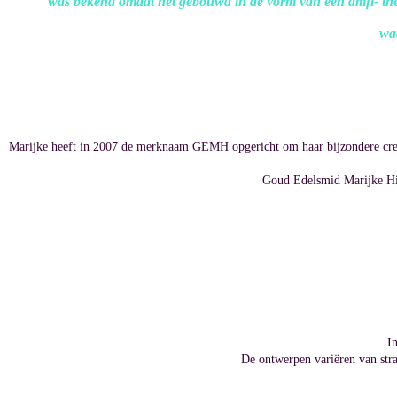
was bekend omdat het gebouwd in de vorm van een amfi- theate
waa
Marijke heeft in 2007 de merknaam GEMH opgericht om haar bijzondere creat
Goud Edelsmid Marijke Hill
In
De ontwerpen variëren van strak