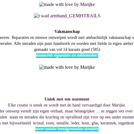
Vakmanschap
epareren. Reparaties en nieuwe ontwerpen wordt met ambachtelijk vakmanschap v
neralen. Alle sieraden zijn puur handwerk en worden met liefde in eigen atelie
gemaakt van vol 14 karaats goud (585)
maatwerk reparaties en edelsmeden
Uniek met een statement
Elke creatie is uniek en wordt met de hand vervaardigd door Marijke.
der ontwerp vertelt zijn eigen verhaal, maar belangrijker ... ze zeggen iets over
iden staan en sieraden die krachtig en opvallend zijn voor op een ander moment,
 met bijvoorbeeld: kristal, resin, emaïlle, leder, hout, glas, keramiek, tegenk
meer unieke handgemaakte sieraden