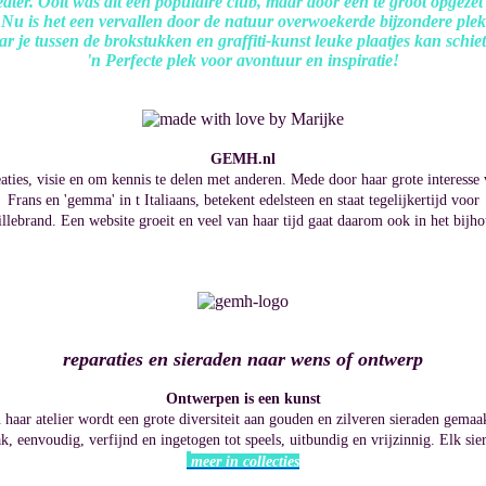
r. Ooit was dit een populaire club, maar door een te groot opgezet i
Nu is het een vervallen door de natuur overwoekerde bijzondere plek
r je tussen de brokstukken en graffiti-kunst leuke plaatjes kan schie
'n Perfecte plek voor avontuur en inspiratie!
GEMH.nl
ies, visie en om kennis te delen met anderen. Mede door haar grote interesse
Frans en 'gemma' in t Italiaans, betekent edelsteen en staat tegelijkertijd voor
ebrand. Een website groeit en veel van haar tijd gaat daarom ook in het bijho
reparaties en sieraden naar wens of ontwerp
Ontwerpen is een kunst
 haar atelier wordt een grote diversiteit aan gouden en zilveren sieraden gemaa
, eenvoudig, verfijnd en ingetogen tot speels, uitbundig en vrijzinnig. Elk si
meer in collecties