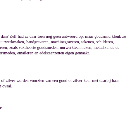
at dan? Zelf had ze daar toen nog geen antwoord op, maar goudsmid klonk zo
uurwerkmaken, handgraveren, machinegraveren, tekenen, schilderen,
e leren, zoals vaktheorie goudsmeden, uurwerktechnieken, metaalkunde de
lversmeden, emaileren en edelsteenzetten eigen gemaakt.
of zilver worden voorzien van een goud of zilver keur met daarbij haar
n ovaal.
e