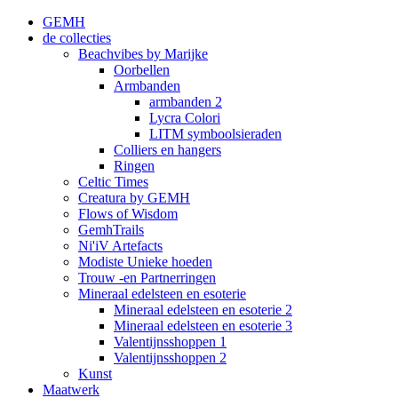
GEMH
de collecties
Beachvibes by Marijke
Oorbellen
Armbanden
armbanden 2
Lycra Colori
LITM symboolsieraden
Colliers en hangers
Ringen
Celtic Times
Creatura by GEMH
Flows of Wisdom
GemhTrails
Ni'iV Artefacts
Modiste Unieke hoeden
Trouw -en Partnerringen
Mineraal edelsteen en esoterie
Mineraal edelsteen en esoterie 2
Mineraal edelsteen en esoterie 3
Valentijnsshoppen 1
Valentijnsshoppen 2
Kunst
Maatwerk