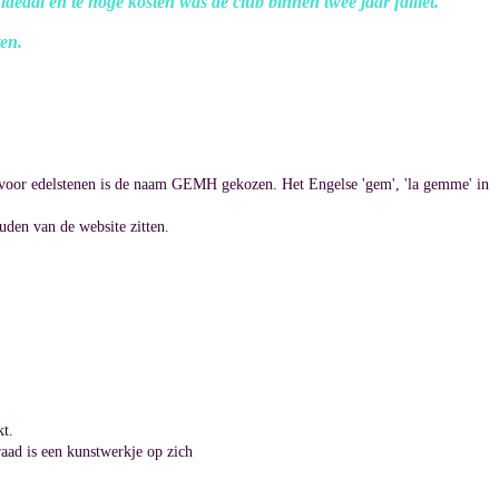
deaal en te hoge kosten was de club binnen twee jaar falliet.
ten.
 voor edelstenen is de naam GEMH gekozen. Het Engelse 'gem', 'la gemme' in
uden van de website zitten.
kt.
eraad is een kunstwerkje op zich