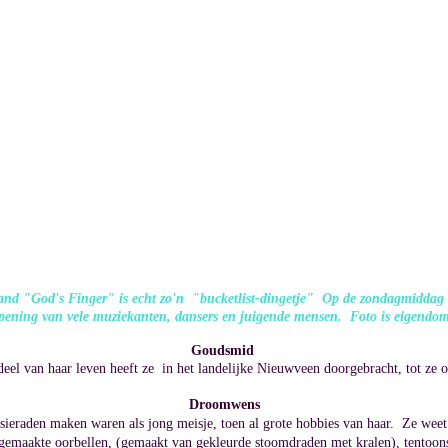
iland "God's Finger" is echt zo'n "bucketlist-dingetje" Op de zondagmiddag 
ppening van vele muziekanten, dansers en juigende mensen. Foto is eigendo
Goudsmid
deel van haar leven heeft ze in het landelijke Nieuwveen
doorgebracht, tot ze 
Droomwens
 sieraden maken waren als jong meisje, toen al grote hobbies van haar. Ze weet 
fgemaakte oorbellen, (gemaakt van gekleurde stoomdraden met kralen), tentoons